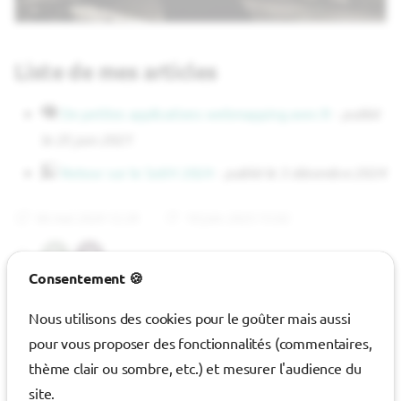
c
h
Liste de mes articles
e
De petites applications webmapping avec R
-
publié
le 25 juin 2021
Retour sur le SotM 2024
-
publié le 3 décembre 2024
06 mai 2024 12:29
18 juin 2025 15:02
RL
JM
Consentement 🍪
GitHub
Nous utilisons des cookies pour le goûter mais aussi
pour vous proposer des fonctionnalités (commentaires,
Retrouvez-moi sur mes réseaux :
thème clair ou sombre, etc.) et mesurer l'audience du
site.