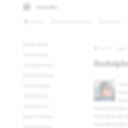
Mathieu Bossaert
Geotribu
Mathieu Rajerison
🏠 Accueil
📰 Revues de presse
📖 Articles
Mathilde Ferrey
Michaël Galien
Nicolas David
🏠 Accueil
👩‍🏭👨
Nicolas Godet
Rodolphe
Nicolas Rochard
Nicolas Roelandt
Autod
Patrick Gendre
mes 
Paul Blottiere
année
Pierre Vernier
OpenStreetMap au
outils libres qui
Quy Thy Truong
nouvelles et libre
Régis Haubourg