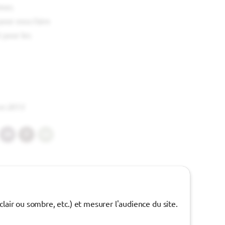
èmes
pour vous faire
 pour les
re 2013
JM
P
GA
air ou sombre, etc.) et mesurer l'audience du site.