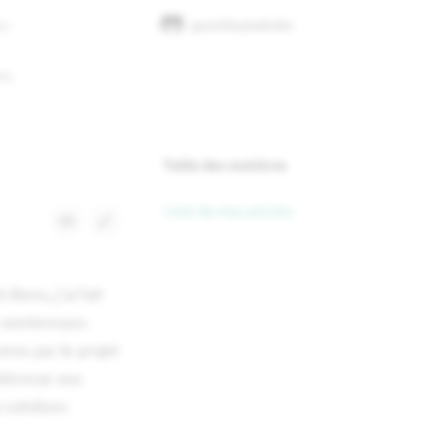
geotribu/website
on de la recherche
os
Table des matières
Liste de mes articles
ibres, j'ai fait
e nombreuses
venu par le projet
ntéresse aux
 solutions