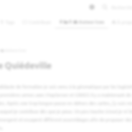
Initialisati
👩‍🏭👨‍💼 Auteur·ices
🔖 Tags
🙋‍♂️ Contribuer
⛺ À prop
‍💼 Auteur·ices
 Quiédeville
idacte de formation je suis venu à la géomatique par les logiciels l
premières armes avec MapServer et GRASS il y a maintenant d
s. Après une trop longue pause en dehors des cartes, j'y suis re
quel je contribue dès que je peux. Un peu touche à tout je m'i
 émergent et essayent différent assemblages afin de proposer des
s.