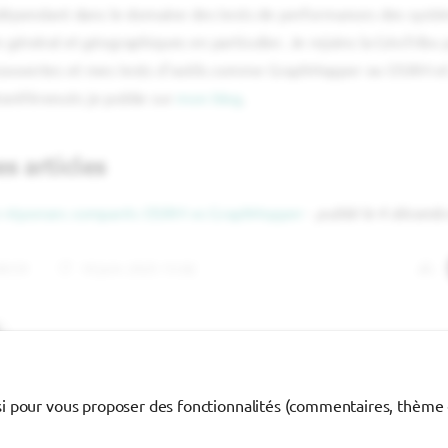
indépendant dans le domaine des tests de performances des syst
 général et géographiques en particulier. Je rejoins la GéoTribu 
ouvertes et mes tests d'outils comme GraphHopper ou OSRM et
référencés je publie sur
mon blog
.
s articles
 réponses comparés OSRM vs GraphHopper
-
publié le 4 décemb
08:59
18 juin 2025 15:02
si pour vous proposer des fonctionnalités (commentaires, thème cl
 licence Creative Commons
BY-NC-SA 4.0 International