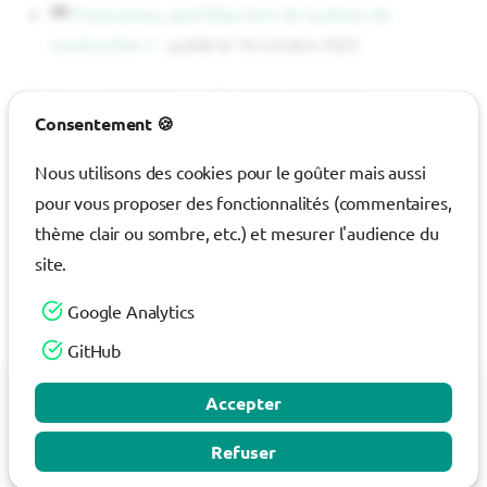
Panoramax, quel bilan tirer de la phase de
i
construction ?
-
publié le 16 octobre 2023
o
n
18 mars 2024 08:59
18 juin 2025 15:02
Consentement 🍪
d
JM
P
GA
Nous utilisons des cookies pour le goûter mais aussi
e
pour vous proposer des fonctionnalités (commentaires,
l
GitHub
thème clair ou sombre, etc.) et mesurer l'audience du
a
site.
r
Ce contenu est sous licence Creative Commons
BY-NC-SA 4.0
Google Analytics
e
International
GitHub
c
©
Geotribu
Accepter
h
Made with
MaterialX
Retour en haut de la page
e
Refuser
r