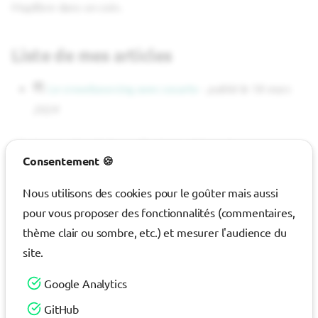
Maplibre dans un coin.
i
o
Liste de mes articles
n
d
Le crowdsourcing avec cocarto
-
publié le 18 mars
2024
e
l
18 mars 2024 08:59
18 juin 2025 15:02
Consentement 🍪
a
JM
P
GA
r
Nous utilisons des cookies pour le goûter mais aussi
pour vous proposer des fonctionnalités (commentaires,
e
GitHub
thème clair ou sombre, etc.) et mesurer l'audience du
c
site.
h
Ce contenu est sous licence Creative Commons
BY-NC-SA 4.0
Google Analytics
e
International
GitHub
r