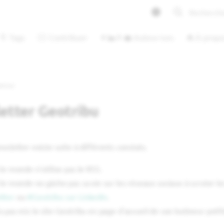
Initialisati
🔖 Tags
🙋‍♂️ Contribuer
👩‍🏭👨‍💼 Auteur·ices
⛺ À propo
etter
etter Geotribu
wsletter existe suite à différents constats.
le monde n'utilise pas le RSS.
le monde ne gâche pas sa vie sur les réseaux sociaux à scruter l
tter
ou
#Geotribu sur LinkedIn
.
 pas mis le site Geotribu en page d'accueil de son butineur préf