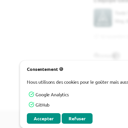
Toute 
blog, 
02 novembre 2
GitHub
Consentement 🍪
coulisses
M
Nous utilisons des cookies pour le goûter mais aus
Google Analytics
Ce contenu est sous
GitHub
©
Geotribu
Accepter
Refuser
Made with
MaterialX