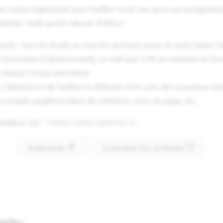
ter existe également pour faciliter la vie aux gens qui amalgamen
letter. Voilà qui les absout d'office !
imple : tous les lundis ou tous les premiers jours du mois (selon l
le formulaire d'abonnement), un mail part à 9h en mettant en fo
S depuis l'envoi précédent.
 L'objectif est de faciliter la diffusion et le suivi des nouveaux 
 travail supplémentaire de rédaction, mise en page, etc.
péditeur est :
.
facteur [chez] geotribu.fr
S'abonner
Consulter les archives
tribu