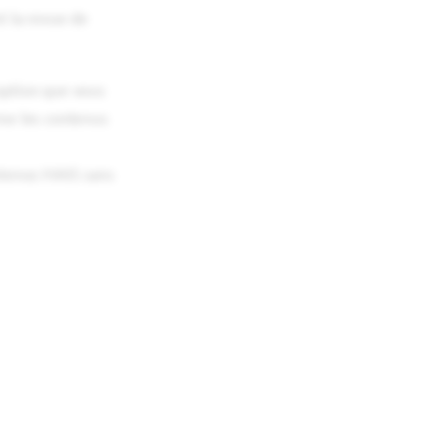
t la revue de
'option que vous
rme les contenus
contenus MAIS sans