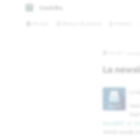
Geotribu
🏠 Accueil
📰 Revues de presse
📖 Articles
🏠 Accueil
Newsl
La newsl
La ne
Tout 
Tout 
#GeoRDP sur Twi
Tout le monde n'a