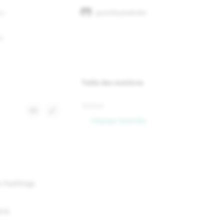
geotribu/website
on de la recherche
s
Table des matières
Auteur
L'équipe Geotribu
es hashtags
éré.