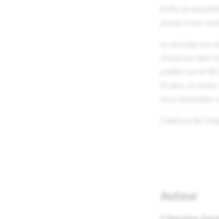
Enfin, la newslet
presse à une news
Le principe est s
choisissez dans 
publiés sur le RS
Ni plus, ni moins.
nous demander un
L'adresse de l'ex
Auteur
L'équipe Geo