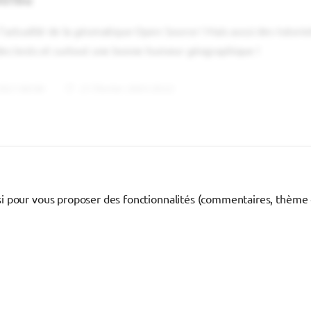
l'actualité de la géomatique Open Source ! Mais aussi des tutoriel
des tests et surtout une bonne humeur géographique !
021 00:00
21 février 2024 20:22
ailchimp
newsletter
si pour vous proposer des fonctionnalités (commentaires, thème cl
 licence Creative Commons
BY-NC-SA 4.0 International
Retour en haut de la page