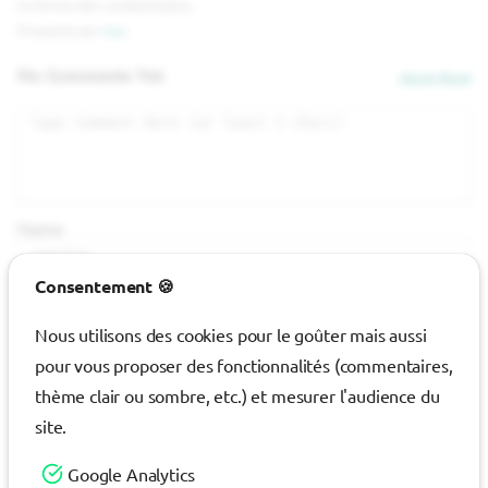
en forme des commentaires.
Propulsé par
Isso
.
No Comments Yet
Atom feed
Name
Consentement 🍪
E-mail
Nous utilisons des cookies pour le goûter mais aussi
Website (optional)
pour vous proposer des fonctionnalités (commentaires,
thème clair ou sombre, etc.) et mesurer l'audience du
site.
Ce contenu est sous licence Creative Commons
BY-NC-SA 4.0
Google Analytics