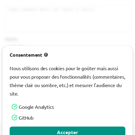
Name
Consentement 🍪
E-mail
Nous utilisons des cookies pour le goûter mais aussi
Website (optional)
pour vous proposer des fonctionnalités (commentaires,
thème clair ou sombre, etc.) et mesurer l'audience du
site.
Ce contenu est sous licence Creative Commons
BY-NC-SA 4.0
Google Analytics
International
GitHub
©
Geotribu
Accepter