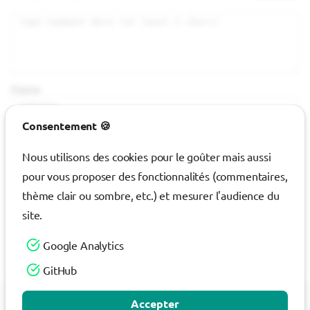
Name
Consentement 🍪
E-mail
Nous utilisons des cookies pour le goûter mais aussi
Website (optional)
pour vous proposer des fonctionnalités (commentaires,
thème clair ou sombre, etc.) et mesurer l'audience du
site.
Ce contenu est sous licence Creative Commons
BY-NC-SA 4.0
Google Analytics
International
GitHub
©
Geotribu
Accepter