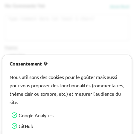
No Comments Yet
Atom feed
Name
Consentement 🍪
E-mail
Nous utilisons des cookies pour le goûter mais aussi
Website (optional)
pour vous proposer des fonctionnalités (commentaires,
thème clair ou sombre, etc.) et mesurer l'audience du
site.
Ce contenu est sous licence Creative Commons
BY-NC-SA 4.0
Google Analytics
International
GitHub